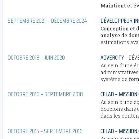
Maintient et év
SEPTEMBRE 2021 – DÉCEMBRE 2024
DÉVELOPPEUR I
Conception et 
analyse de don
estimations ava
OCTOBRE 2018 – JUIN 2020
ADVERCITY
DÉV
Au sein d’une é
administratives
système de
for
OCTOBRE 2016 – SEPTEMBRE 2018
CELAD – MISSION
Au sein d'une é
doublons dans u
dans les contenu
OCTOBRE 2015 – SEPTEMBRE 2016
CELAD – MISSION
Au sein d'une éq